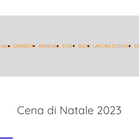
Home
ENERGYM
ARHENA5
STAFF
BLOG
LAVORA CON NOI
S
Cena di Natale 2023